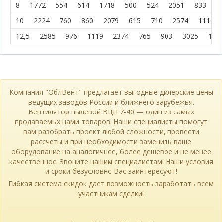
8
1772
554
614
1718
500
524
2051
833
4
10
2224
760
860
2079
615
710
2574
1110
12,5
2585
976
1119
2374
765
903
3025
141
Компания "ОблВент" предлагает выгодные дилерские цены
ведущих заводов России и ближнего зарубежья.
Вентилятор пылевой ВЦП 7-40 — один из самых
продаваемых нами товаров. Наши специалисты помогут
вам разобрать проект любой сложности, провести
рассчеты и при необходимости заменить ваше
оборудование на аналогичное, более дешевое и не менее
качественное. Звоните нашим специалистам! Наши условия
и сроки безусловно Вас заинтересуют!
Гибкая система скидок дает возможность заработать всем
участникам сделки!