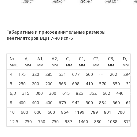
Габаритные и присоединительные размеры
вентиляторов ВЦП 7-40 исп-5
№
A,
A1,
A2,
C,
C1,
C2,
C3,
D,
маш
мм
мм
мм
мм
мм
мм
мм
мм
4
175
320
285
531
677
660
---
262
294
5
250
200
200
563
698
410
570
350
390
6,3
315
300
300
615
825
352
662
440
500
8
400
400
400
679
942
500
834
560
610
10
600
600
600
864
1199
789
801
700
74
12,5
750
750
750
987
1460
880
1088
875