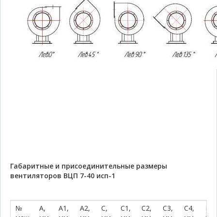
Габаритные и присоединительные размеры
вентиляторов ВЦП 7-40 исп-1
№
A,
A1,
A2,
C,
C1,
C2,
C3,
C4,
D,