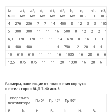
№
a1,
a2,
d,
d1,
d2,
h,
n,
n1,
n3,
маш
мм
мм
мм
мм
мм
мм
шт.
шт.
шт.
4
276
236
7
7
14
400
8
12
3
3
105
5
300
300
11
11
16
500
8
12
2
2
100
6,3
378
378
11
11
14
670
8
16
3
3
10
8
480
480
11
11
14
750
12
20
4
4
10
10
610
610
11
11
16
1035
16
28
6
6
12,5
875
875
11
11
20
1330
16
28
6
6
Размеры, зависящие от положения корпуса
вентиляторов ВЦП 7-40 исп-5
Типоразмер
Пр 0º
Пр 45º
Пр 90º
вентилятора
В,
b,
H,
В,
b,
H,
В,
b,