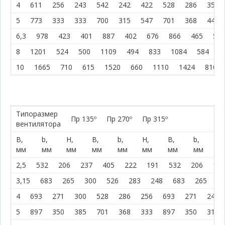
4
611
256
243
542
242
422
528
286
355
5
773
333
333
700
315
547
701
368
440
6,3
978
423
401
887
402
676
866
465
555
8
1201
524
500
1109
494
833
1084
584
6
10
1665
710
615
1520
660
1110
1424
810
Типоразмер
Пр 135º
Пр 270º
Пр 315º
вентилятора
В,
b,
H,
В,
b,
H,
В,
b,
H
мм
мм
мм
мм
мм
мм
мм
мм
м
2,5
532
206
237
405
222
191
532
206
175
3,15
683
265
300
526
283
248
683
265
23
4
693
271
300
528
286
256
693
271
242
5
897
350
385
701
368
333
897
350
315