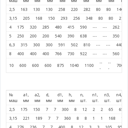
маш
мм
мм
мм
мм
мм
мм
мм
мм
мм
2,5
163
130
130
258
220
282
80
80
140
3,15
205
168
150
293
256
348
80
80
215
4
175
320
285
480
415
590
---
---
262
2
5
250
200
200
540
390
638
---
---
350
3
6,3
315
300
300
591
502
810
---
---
440
8
400
400
400
766
730
922
---
---
560
6
--
--
10
600
600
600
875
1040
1100
700
-
-
№
a1,
a2,
d,
d1,
h,
n,
n1,
n3,
n4,
маш
мм
мм
мм
мм
мм
шт.
шт.
шт.
шт.
2,5
175
150
7
7
300
8
12
2
2
65
65
3,15
221
189
7
7
360
8
8
1
1
168
150
4
276
236
7
7
400
8
12
3
3
105
95