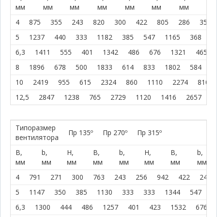
мм
мм
мм
мм
мм
мм
мм
мм
4
875
355
243
820
300
422
805
286
355
5
1237
440
333
1182
385
547
1165
368
4
6,3
1411
555
401
1342
486
676
1321
465
8
1896
678
500
1833
614
833
1802
584
6
10
2419
955
615
2324
860
1110
2274
810
12,5
2847
1238
765
2729
1120
1416
2657
1
Типоразмер
Пр 135º
Пр 270º
Пр 315º
вентилятора
В,
b,
H,
В,
b,
H,
В,
b,
мм
мм
мм
мм
мм
мм
мм
мм
4
791
271
300
763
243
256
942
422
242
5
1147
350
385
1130
333
333
1344
547
3
6,3
1300
444
486
1257
401
423
1532
676