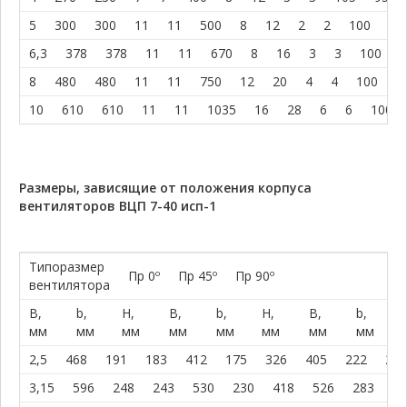
5
300
300
11
11
500
8
12
2
2
100
10
6,3
378
378
11
11
670
8
16
3
3
100
1
8
480
480
11
11
750
12
20
4
4
100
1
10
610
610
11
11
1035
16
28
6
6
100
Размеры, зависящие от положения корпуса
вентиляторов ВЦП 7-40 исп-1
Типоразмер
Пр 0º
Пр 45º
Пр 90º
вентилятора
В,
b,
H,
В,
b,
H,
В,
b,
мм
мм
мм
мм
мм
мм
мм
мм
2,5
468
191
183
412
175
326
405
222
277
3,15
596
248
243
530
230
418
526
283
34