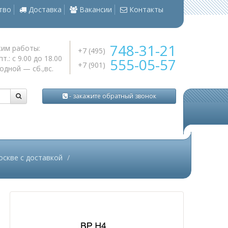
тво
Доставка
Вакансии
Контакты
748-31-21
им работы:
+7 (495)
пт.: с 9.00 до 18.00
555-05-57
+7 (901)
одной — сб.,вс.
755-70-40
+7 (925)
- закажите обратный звонок
скве с доставкой