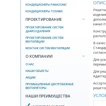
ОПИС
КОНДИЦИОНЕРЫ PANASONIC
Решетки
КОНДИЦИОНЕРЫ TOSHIBA
издели
ПРОЕКТИРОВАНИЕ
дополни
канал п
ПРОЕКТИРОВАНИЕ СИСТЕМ
Констру
ДЫМОУДАЛЕНИЯ
располо
ПРОЕКТИРОВАНИЕ СИСТЕМ
ВЕНТИЛЯЦИИ
В качес
Стандар
МОНТАЖ СИСТЕМ ВЕНТИЛЯЦИИ
согласн
О КОМПАНИИ
Для уси
перемы
О НАС
НАШИ ОБЪЕКТЫ
Для реш
Адаптер
АКЦИИ
Ассорти
ПРОМЫШЛЕННЫЕ ЦЕНТРОБЕЖНЫЕ
решеток
ВЕНТИЛЯТОРЫ
УСЛО
НАШИ ПРЕИМУЩЕСТВА