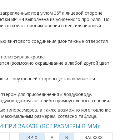
закрепленных под углом 35° к лицевой стороне
етки ВР-Н4
выполнена из усиленного профиля. По
й сеткой от проникновения в вентиляционный
щью винтового соединения (монтажные отверстия
 полиэфирная краска.
ется (возможно окрашивание в любой другой цвет,
юзи с внутренней стороны устанавливается
тером для присоединения к воздуховоду.
оздуховода круглого либо прямоугольного сечения.
ных типоразмеров, а также возможно изготовление
 максимальным размерам, согласно таблице.
РИ ЗАКАЗЕ (ВСЕ РАЗМЕРЫ В ММ):
ВР-X
A
B
RALXXXX