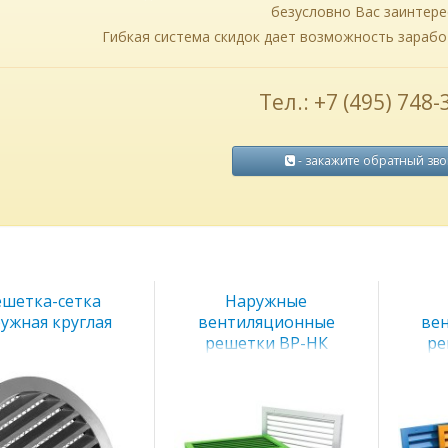
безусловно Вас заинтере
Гибкая система скидок дает возможность зарабо
Тел.: +7 (495) 748-
- закажите обратный зв
ешетка-сетка
Наружные
ужная круглая
вентиляционные
ве
решетки ВР-НК
ре
заборная решетка PGC/IGC
ачена для внутреннего или
Назначение: приточно-вытяжная
Назначе
аружного монтажа.
вентиляция, различные системы
вентиля
воздуховодов, кондиционирования
воздухо
подробнее
воздуха. Монтируются внутрь проемов
воздуха. 
без углублений, к примеру, клапаны
без углуб
дымоудаления....
дымоуда