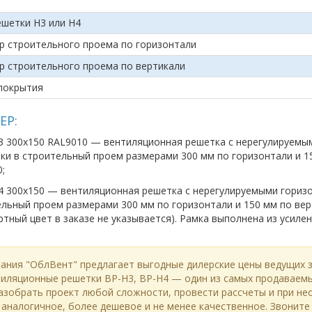
ешетки Н3 или Н4
р строительного проема по горизонтали
р строительного проема по вертикали
покрытия
ЕР:
Н3 300х150 RAL9010 — вентиляционная решетка с нерегулируем
ки в строительный проем размерами 300 мм по горизонтали и 15
0;
4 300х150 — вентиляционная решетка с нерегулируемыми гориз
льный проем размерами 300 мм по горизонтали и 150 мм по вер
ртный цвет в заказе не указывается). Рамка выполнена из усиле
ания "ОблВент" предлагает выгодные дилерские цены ведущих 
иляционные решетки ВР-Н3, ВР-Н4 — один из самых продаваемы
азобрать проект любой сложности, провести рассчеты и при н
аналогичное, более дешевое и не менее качественное. Звоните