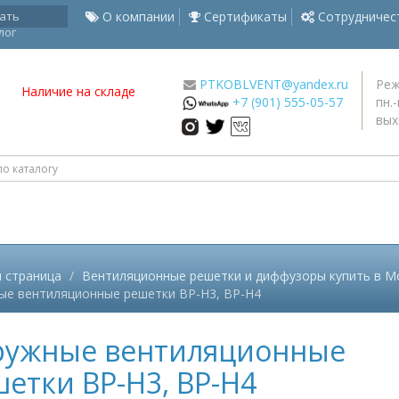
ать
О компании
Сертификаты
Сотрудничес
лог
PTKOBLVENT@yandex.ru
Реж
Наличие на складе
+7 (901) 555-05-57
пн.-
вых
 страница
Вентиляционные решетки и диффузоры купить в Мо
ые вентиляционные решетки ВР-Н3, ВР-Н4
ружные вентиляционные
етки ВР-Н3, ВР-Н4