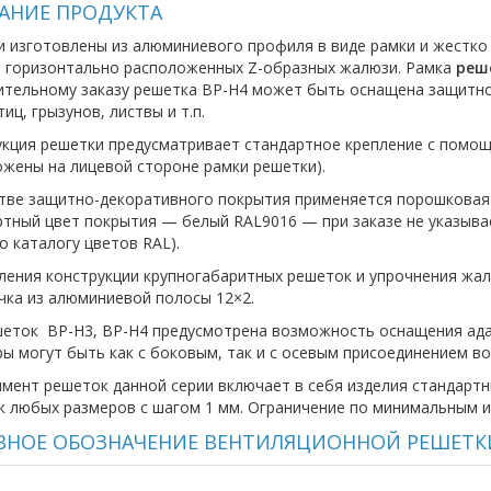
АНИЕ ПРОДУКТА
 изготовлены из алюминиевого профиля в виде рамки и жестко 
я горизонтально расположенных Z-образных жалюзи. Рамка
реш
тельному заказу решетка ВР-Н4 может быть оснащена защитно
тиц, грызунов, листвы и т.п.
кция решетки предусматривает стандартное крепление с помо
жены на лицевой стороне рамки решетки).
тве защитно-декоративного покрытия применяется порошковая
тный цвет покрытия — белый RAL9016 — при заказе не указыва
о каталогу цветов RAL).
ления конструкции крупногабаритных решеток и упрочнения жал
чка из алюминиевой полосы 12×2.
еток ВР-Н3, ВР-Н4 предусмотрена возможность оснащения адап
ы могут быть как с боковым, так и с осевым присоединением в
мент решеток данной серии включает в себя изделия стандарт
 любых размеров с шагом 1 мм. Ограничение по минимальным и
ВНОЕ ОБОЗНАЧЕНИЕ ВЕНТИЛЯЦИОННОЙ РЕШЕТКИ П