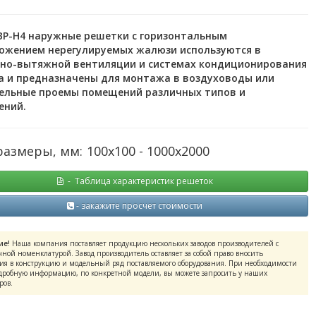
 ВР-Н4 наружные решетки с горизонтальным
ожением нерегулируемых жалюзи используются в
но-вытяжной вентиляции и системах кондиционирования
а и предназначены для монтажа в воздуховоды или
ельные проемы помещений различных типов и
ений.
азмеры, мм:
100х100 - 1000х2000
- Таблица характеристик решеток
- закажите просчет стоимости
ие!
Наша компания поставляет продукцию нескольких заводов производителей с
ной номенклатурой. Завод производитель оставляет за собой право вносить
я в конструкцию и модельный ряд поставляемого оборудования. При необходимости
дробную информацию, по конкретной модели, вы можете запросить у наших
ров.